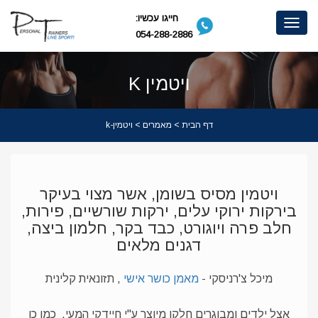
חייגו עכשיו:
Toggle
054-288-2886
navigation
ויטמין K
דף הבית
>
מאמרים
> ויטמין-k
ויטמין מסיס בשומן, אשר מצוי בעיקר
בירקות ירוקי עלים, ירקות שורשיים, פירות,
חלב פרה ויוגורט, כבד בקר, חלמון ביצה,
דגנים מלאים
מיכל צ'רניסקי -
מאמן כושר אישי
, תזונאית קלינית
אצל ילדים ומבוגרים חלקו מיוצר ע"י חיידקי המעי.
כמו כן