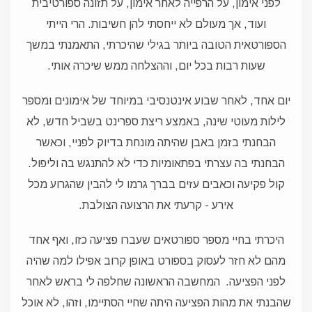
לפני אימון, על הרפייה לאחר אימון, על תזונה ספורטיבית
ועוד, אך מעולם לא ייחסתי להן חשיבות. הרי הייתי
הספורטאית הטובה ביותר בגילי שהיכרתי, התאמנתי במשך
שעות רבות בכל יום, וההצלחה ממש שיכרה אותי.
יום אחד, לאחר שבוע אינטנסיבי במיוחד של אימונים ומספר
לילות מעוטי שינה, באמצע ריצת ספרינט בשביל חדש, לא
הבחנתי בזמן באבן שהיתה מונחת בדיוק לפניי, וכאשר
הבחנתי בה עצרתי בפתאומיות כדי לא להתנגש בה וליפול.
קול פקיעה וכאבים עזים בברך גרמו לי להבין שהגרוע מכל
אירע - קרעתי את הרצועה הצולבת.
היכרתי בחיי מספר ספורטאים שעברו פציעה כזו, ואף אחד
מהם לא חזר לעסוק בספורט באופן קרוב אפילו למה שהיה
לפני הפציעה.
המחשבה הראשונה שחלפה לי בראש לאחר
שהבנתי את מהות הפציעה היתה שחיי הסתיימו, וזהו, לא אוכל