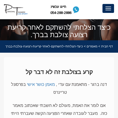
חייגו עכשיו:
Toggle
054-288-2886
navigation
כיצד הצלחתי להשתקם לאחר קריעת
רצועה צולבת בברך.
דף הבית
>
מאמרים
> כיצד-הצלחתי-להשתקם-לאחר-קריעת-רצועה-צולבת-בברך
קרע בצולבת זה לא דבר קל
דנה ברגר - מתאמנת עם עדי ,
מאמן כושר אישי
בפרסונל
טריינרס
אם לומר את האמת, מעולם לא חשבתי שאכתוב מאמר
כזה.
מעבר לעובדה שאחרי הפציעה הקשה שעברתי הייתי