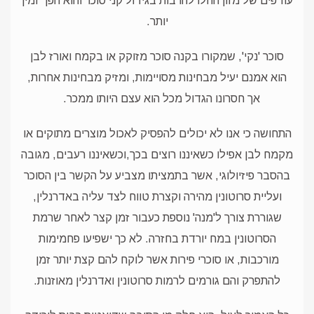
עודפים של מזון החלו להרבות בגידול קני סוכר והוא הפך זמין
יותר.
סוכר 'נקי', שמקורו בקנה סוכר מזוקק או בקמח ואורז לבן
הוא אמנם יעיל מבחינות מסויימות, ומזיק מבחינות אחרות,
אך חסרונו הגדול מכל הוא עצם היותו ממכר.
התחושה כי אנו לא יכולים להפסיק לאכול מוצרים מתוקים או
מקמח לבן אפילו כשאיננו רוצים בכך,וכשאיננו רעבים, מגובה
בהסבר פיזיולוגי, אשר בתמציתו מצביע על הקשר בין הסוכר
ועליית סרוטונין מהירה וקצרת טווח לצד עליה באדרנלין,
שגוררת צורך ל'מנה' נוספת כעבור זמן קצר לאחר שרמת
הסרוטונין במח יורדת בחזרה. לא כך ישפיעו פחמימות
מורכבות, או סוכרי פירות אשר לוקח להם קצת יותר זמן
להתפרק והם גורמים לרמות סרוטונין ואדרנלין מאוזנות.