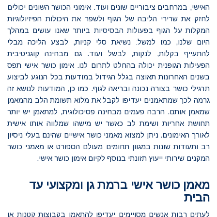
האישי, במרחבים ציבוריים שונים ועוד. אימוני הכושר השונים יכולים
לחזק את שרירי הליבה של הגוף ולשפר את היכולות הפיזיולוגיות
המקלות על הגוף בפעולות הבסיסיות ביותר שאנו עושים במהלך
היום שלנו, כמו למשל: נשיאת סלי קניות, לבצע הליכה מבלי
להתעייף בקלות, לנקות, לבשל ועוד. גם מבחינה קוגניטיבית
הפעילות הגופנית יכולה בהחלט לתרום לנו. אימון כושר אישי תפס
בשנים האחרונות תאוצה בגלל הגידול במודעות בכל הנוגע לביצוע
תרגילי כושר בצורה נכונה ובריאה לגוף. כמו כן, המודעות לנושא זה
גרמה לכך שמתאמנים יעדיפו לקבל את מלוא תשומת הלב מהמאמן
שמאמן אותם. הרבה פעמים מבחינה פסיכולוגית, למתאמן יש יותר
תחושת אחריות ושימת לב כאשר יש מישהו שמלווה אותו אישית
לאורך האימונים. ניתן למצוא מאמני כושר אישיים שהינם בעלי ניסיון
רב ותעודות שונות במגוון תחומים מעולם הספורט או מאמני כושר
המקנים שירותי ייעוץ תזונתי בנוסף לקיום אימון כושר אישי.
מאמן כושר אישי ברמת גן ומקצועי עד
הבית
לעתים רבות אנשים מסויימים יעדיפו להתאמן בקבוצות קטנות או