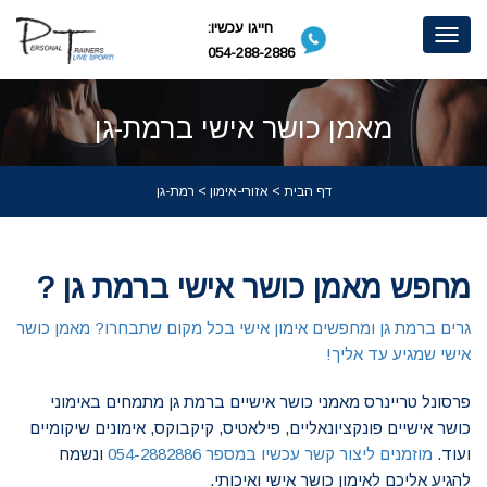
חייגו עכשיו:
Toggle
054-288-2886
navigation
מאמן כושר אישי ברמת-גן
דף הבית
>
אזורי-אימון
> רמת-גן
מחפש מאמן כושר אישי ברמת גן ?
גרים ברמת גן ומחפשים אימון אישי בכל מקום שתבחרו? מאמן כושר
אישי שמגיע עד אליך!
פרסונל טריינרס מאמני כושר אישיים ברמת גן מתמחים באימוני
כושר אישיים פונקציונאליים, פילאטיס, קיקבוקס, אימונים שיקומיים
ועוד.
מוזמנים ליצור קשר עכשיו במספר 054-2882886
ונשמח
להגיע אליכם לאימון כושר אישי ואיכותי.