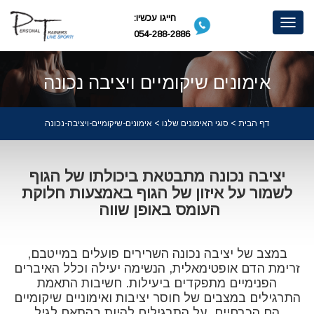
חייגו עכשיו:
Toggle
054-288-2886
navigation
אימונים שיקומיים ויציבה נכונה
דף הבית
>
סוגי האימונים שלנו
> אימונים-שיקומיים-ויציבה-נכונה
יציבה נכונה מתבטאת ביכולתו של הגוף
לשמור על איזון של הגוף באמצעות חלוקת
העומס באופן שווה
במצב של יציבה נכונה השרירים פועלים במייטבם,
זרימת הדם אופטימאלית, הנשימה יעילה וכלל האיברים
הפנימיים מתפקדים ביעילות. חשיבות התאמת
התרגילים במצבים של חוסר יציבות ואימוניים שיקומיים
הם הכרחיים, על התרגילים להיות בהתאם לגיל