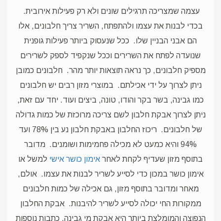
עצמה שמצריכה תרגילים שונים ולא רק פעילות אירובית.
בכדי לבנות את עצמו ולהתפתח, השריר צריך חלבונים, אלו
הם אבני הבניין שלו.
ככל שנעסוק ביותר פעילות גופנית
שנועדה לפתח את השרירים וככל שנקפיד לספק לשרירים
מספיק חלבונים, כך נראה תוצאות יותר מהר.
חלבונים כמובן
ניתן לצרוך על ידי אכילתם.
במוצרי מזון רבים יש חלבונים
כמו גבינה, בשר בקר והודו, טונה, ביצים ועוד. יחד עם זאת,
ניתן לצרוך אבקת חלבון לשם צריכה מרוכזת של כמות גדולה
של חלבונים.
ריכוז החלבון באבקת חלבון נע בין 78% ועד
94% והיא כמעט לא מכילה פחמימות ושומנים.
מדובר
בתוסף מזון שעדיף לקחת לאחר
אימון כושר אישי
למשל או
אימון כושר במכון כדי לסייע לשריר לבנות את עצמו.
אולם,
מאחר ומדובר בתוסף מזון, גם אכילה של כמות חלבונים
ממקורות החי יכולה לסייע לשריר להיבנות.
אבקת החלבון
הנפוצה והמומלצת ביותר היא אבקת מי גבינה.
כתבות נוספות