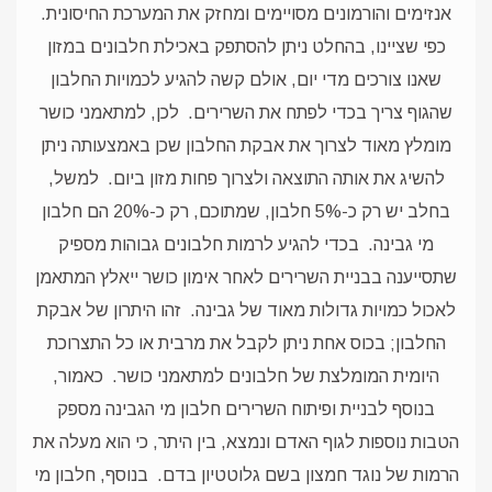
אנזימים והורמונים מסויימים ומחזק את המערכת החיסונית.
כפי שציינו, בהחלט ניתן להסתפק באכילת חלבונים במזון
שאנו צורכים מדי יום, אולם קשה להגיע לכמויות החלבון
שהגוף צריך בכדי לפתח את השרירים.
לכן, למתאמני כושר
מומלץ מאוד לצרוך את אבקת החלבון שכן באמצעותה ניתן
להשיג את אותה התוצאה ולצרוך פחות מזון ביום.
למשל,
בחלב יש רק כ-5% חלבון, שמתוכם, רק כ-20% הם חלבון
מי גבינה.
בכדי להגיע לרמות חלבונים גבוהות מספיק
שתסייענה בבניית השרירים לאחר אימון כושר ייאלץ המתאמן
לאכול כמויות גדולות מאוד של גבינה.
זהו היתרון של אבקת
החלבון; בכוס אחת ניתן לקבל את מרבית או כל התצרוכת
היומית המומלצת של חלבונים למתאמני כושר.
כאמור,
בנוסף לבניית ופיתוח השרירים חלבון מי הגבינה מספק
הטבות נוספות לגוף האדם ונמצא, בין היתר, כי הוא מעלה את
הרמות של נוגד חמצון בשם גלוטטיון בדם.
בנוסף, חלבון מי