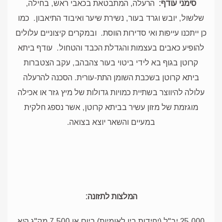
סימני עודף:
הרעלה, המתבטאת בכאבי ראש, בחילה,
שלשול, יובש וגרד בעור, נשירת שיער ואיבוד התיאבון.
כמו
כן ייתכנו עייפות ואי סדירות הווסת.
ובמקרים קיצוניים עלולים
להופיע כאבים בעצמות והגדלת הכבד והטחול.
עודף ביתא
קרוטן בגוף בא לידי ביטוי בעור צהבהב, עקב הצטברות
ביתא קרוטן בשכבת השומן התת-עורית. הסכנה להרעלה
עלולה להיווצר בשתיית כמויות גדולות של מיץ גזר או אכילה
מוגזמת של מזון עשיר בביתא קרוטן, אשר נספג חלקית
במעיים והשאר יוצא בצואה.
המלצות לתזונה:
25,000 יב"ל (יחידות בין לאומיות) ביום או 7,500 מק"ג היא