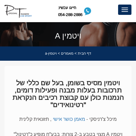
חייגו עכשיו:
Toggle
054-288-2886
navigation
ויטמין A
דף הבית
>
מאמרים
> ויטמין-a
ויטמין מסיס בשומן, בעל שם כללי של
תרכובות בעלות מבנה ופעילות דומים,
הנמנות כולן עם קבוצת רכיבים הנקראת
"רטינואידים"
מיכל צ'רניסקי -
מאמן כושר אישי
, תזונאית קלינית
ויטמין A מצוי בטבע ב-2 צורות: בבע"ח מופיע כ"רטינול"