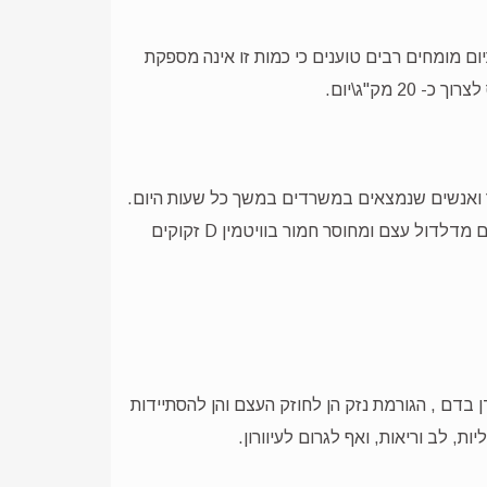
יכה לפי ה- RDA הינה כ- 5 מק"ג ליום עד גיל 50, כ- 10 מק"ג מגיל 51 וכ- 15 מק"ג מגיל 70, אך כיום מומחים רבים טוענים כי כמות זו אינה מספקת
ך ואנשים שנמצאים במשרדים במשך כל שעות היום.
בנוסף, אנשים הסובלים ממגבלות רפואיות כגון: בעיות בספיגה, תינוקות יונקים, חולי כליות וכבד. כמו כן אנשים הסובלים מדלדול עצם ומחוסר חמור בוויטמין D זקוקים
ל סידן בדם , הגורמת נזק הן לחוזק העצם והן להסתיידות
, לב וריאות, ואף לגרום לעיוורון.