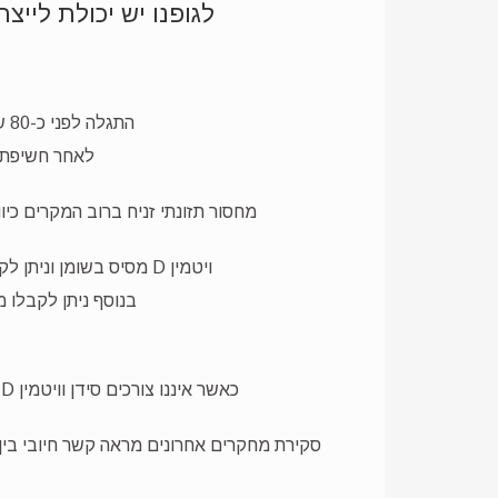
לגופנו יש יכולת לייצר את ויטמין D בתנאים מסוימים, לכן ני
התגלה לפני כ-80 שנה, בתקופה שבה סבלו ילדים רבים ממחלת הרככת, המתבטאת בעצמות רכות ועקומות.
לאחר חשיפת ה
מחסור תזונתי זניח ברוב המקרים כיוון שחשיפה לקרני השמש במשך כ-15
ויטמין D מסיס בשומן וניתן לקבלו בעיקר ממזון שמן מהחי, כגון: כבד, דגים (סרדינים, טונה, סלמון), שמנת, חמאה וחלמון ביצה.
בנוסף ניתן לקבלו מ
כאשר איננו צורכים סידן וויטמין D במידה מואץ בגופנו תהליך פירוק העצם, לכן ויטמין זה מהווה גורם חשוב במניעת אוסטיאופורוזיס ורככת.
סקירת מחקרים אחרונים מראה קשר חיובי בין צריכת ויטמין D לבין הקטנת הסיכון לחלות בסרטן ובמניעת סוכרת מסוג 2 ( ס