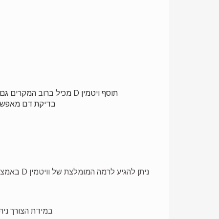
תוסף ויטמין D מכיל ברוב המקרים גם ויטמין A. מחקרים מראים כי צריכה מוגברת של ויטמין A עלולה להגביר באופן ניכר שברים ואוסטיאופורוזיס.
בדיקת דם מאפשרת לנו
ניתן להג
במידת הצורך ניתן