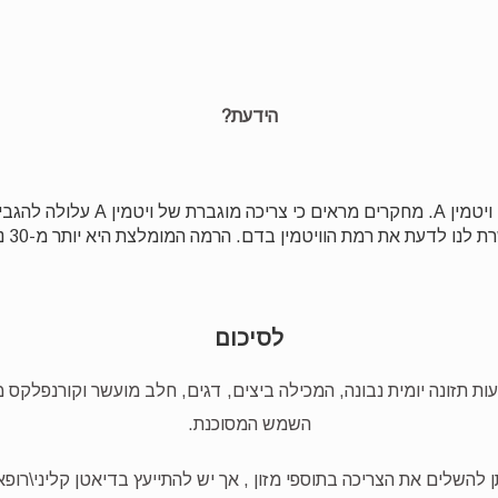
הידעת?
 לדעת את רמת הוויטמין בדם. הרמה המומלצת היא יותר מ-30 ננוגרם למילימטר.
לסיכום
יע לרמה המומלצת של וויטמין D באמצעות תזונה יומית נבונה, המכילה ביצים, דגים, חלב מוע
השמש המסוכנת.
 להשלים את הצריכה בתוספי מזון , אך יש להתייעץ בדיאטן קליני\רופא