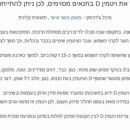
תן להתייחס אליו גם כאל הורמון
מיכל צ'רניסקי -
מאמן כושר אישי
, תזונאית קלינית
עור לקרני השמש, עובר הוויטמין שינויים בכבד ובכליות, וכך הופך לצו
 דקות ביום, למשך כארבע פעמים בשבוע, מאפשרת את ייצורו התקין.
מזון מועשר שהוסף לו הוויטמין בעת הכנתו, כגון: חלב דל שומן, דגני בו
ויטמין D ידוע בחשיבותו כמגביר ספיגת סידן וזרחן בעצמות ובשיניים.
וכרת שאינה תלויה באספקת אינסולין).