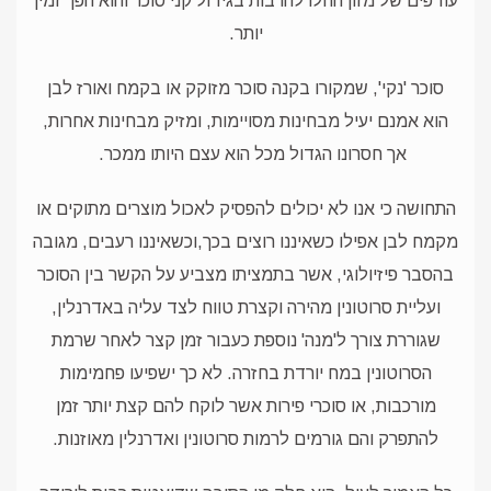
עודפים של מזון החלו להרבות בגידול קני סוכר והוא הפך זמין
יותר.
סוכר 'נקי', שמקורו בקנה סוכר מזוקק או בקמח ואורז לבן
הוא אמנם יעיל מבחינות מסויימות, ומזיק מבחינות אחרות,
אך חסרונו הגדול מכל הוא עצם היותו ממכר.
התחושה כי אנו לא יכולים להפסיק לאכול מוצרים מתוקים או
מקמח לבן אפילו כשאיננו רוצים בכך,וכשאיננו רעבים, מגובה
בהסבר פיזיולוגי, אשר בתמציתו מצביע על הקשר בין הסוכר
ועליית סרוטונין מהירה וקצרת טווח לצד עליה באדרנלין,
שגוררת צורך ל'מנה' נוספת כעבור זמן קצר לאחר שרמת
הסרוטונין במח יורדת בחזרה. לא כך ישפיעו פחמימות
מורכבות, או סוכרי פירות אשר לוקח להם קצת יותר זמן
להתפרק והם גורמים לרמות סרוטונין ואדרנלין מאוזנות.