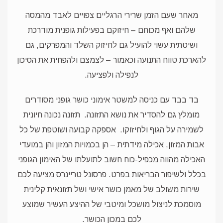
מאחר שעם הזמן שרירי הרגליים צפויים לאבד מהמסה
שלהם ואף מכוחם – חיזוקם בפעילות גופנית מודרכת
ושיטתית עשוי להועיל גם לחיזוק השלד והמפרקים, גם
להארכת טווח התנועה וכאמור – לצמצם ולהפחית את הסיכון
לנפילה ולפציעה.
בד בבד עם כניסה למשטר אימוני כושר גופני מסודרים
מומלץ גם להסדיר את נושא התזונה.
תזונה נכונה חיונית
לשמירה על הגוף ולחיזוקו.
אספקה קבועה ושוטפת של כל
אבות המזון, אכילה מידתית – הן בכמויות המזון והן במועדי
האכילה מהווה מכפיל-כוח חשוב לתועלתו של האימון הגופני
בכלל ולשיפור הבריאות בפרט. פרסונל טריינרס מציעה לכם
שירות משולב של מאמן כושר אישי ושל תזונאית קלינית
מוסמכת לניצול מושכל ומיטבי של ההיצע העשיר שמוצע
לכם במכון הכושר.