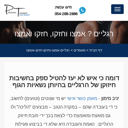
חייגו עכשיו:
Toggle
054-288-2886
navigation
רגליים ? אמצו וחזקו, חזקו ואמצו
דף הבית
>
מאמרים
> רגליים-אמצו-וחזקו-חזקו-ואמצו
דומה כי איש לא יעז להטיל ספק בחשיבות
חיזוקן של הרגליים
בהיותן נשאיות הגוף
יניב מימון
-
מאמן כושר אישי
יש מי שנוטים (וטועים) לחשוב,
כי די בעובדה שהם – במקרה הטוב – מבצעים "הליכה" ולו
גם מואצת ומאומצת כדי לצאת בכך ידי חובת חיזוק
הרגליים.
האמת והעובדה היא שלא די בביצוע פעילות