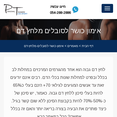
חייגו עכשיו:
Toggle
054-288-2886
navigation
אימון כושר לסובלים מלחץ דם
דף הבית
>
מאמרים
> אימון-כושר-לסובלים-מלחץ-דם
לחץ דם גבוה הוא אחד מהגורמים המרכזים במחלות לב
בכלל ובפרט למחלות שונות בכלי הדם. רבים אינם יודעים
זאת עד אנשים המגיעים לגילאי 70+ הינם בעלי כ65%
להיות בעלי סיכון ללחץ דם גבוה. כאמור, יש סיכון של
כ-50%-70% להיות בקבוצת הסיכון ללא שום קשר בגיל.
כיצד פותרים את הבעיה בצורה בריאה יותר והאם זה בכלל
אפשרי? הכל במאמר הבא.